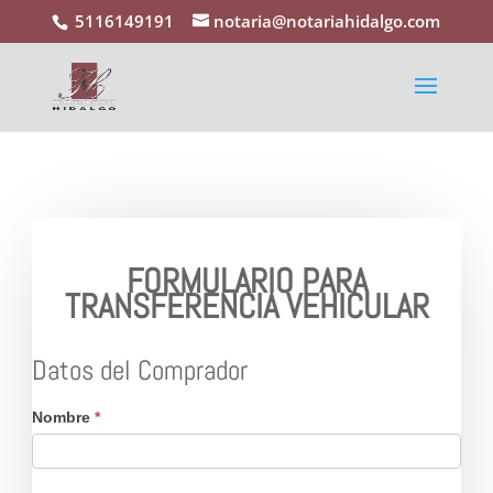
5116149191
notaria@notariahidalgo.com
FORMULARIO PARA
TRANSFERENCIA VEHICULAR
Datos del Comprador
Formulario
de
Nombre
*
Transferencia
Vehicular