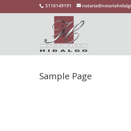
5116149191
notaria@notariahidalg
Sample Page